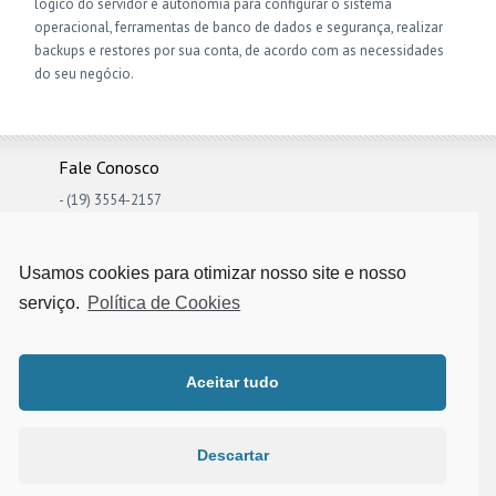
lógico do servidor e autonomia para configurar o sistema
operacional, ferramentas de banco de dados e segurança, realizar
backups e restores por sua conta, de acordo com as necessidades
do seu negócio.
Fale Conosco
- (19) 3554-2157
- (19) 9 9697-9666 (Pedro)
- (19) 9 9710-8207 (Thiago)
Usamos cookies para otimizar nosso site e nosso
serviço.
Política de Cookies
Trabalhos Realizados
Servidores
Soluções
Infra
Linux
Rastreadores
Rurais
Aceitar tudo
Pesquisar por:
Descartar